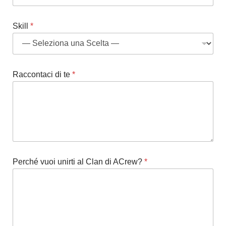
Skill
*
C
Raccontaci di te
*
l
a
n
*
*
Perché vuoi unirti al Clan di ACrew?
*