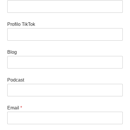
e
C
l
a
n
Profilo TikTok
Blog
Podcast
Email
*