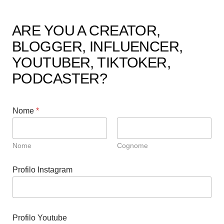
ARE YOU A CREATOR,
BLOGGER, INFLUENCER,
YOUTUBER, TIKTOKER,
PODCASTER?
a
Nome
*
l
A
c
c
Nome
Cognome
e
t
t
Profilo Instagram
a
z
i
o
n
Profilo Youtube